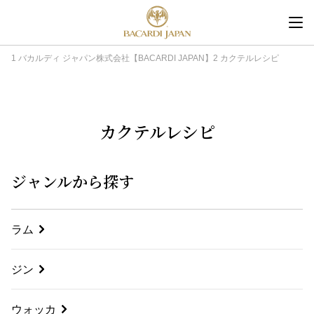
内
容
を
バカルディ ジャパン株式会社【BACARDI JAPAN】
カクテルレシピ
ス
キ
ッ
カクテルレシピ
プ
ジャンルから探す
ラム
ジン
ウォッカ