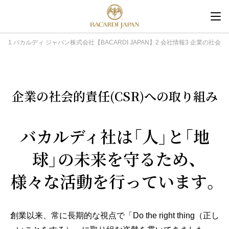
内
容
を
バカルディ ジャパン株式会社【BACARDI JAPAN】
会社情報
企業の社会的責
ス
キ
ッ
企業の社会的責任(CSR)への取り組み
プ
バカルディ社は「人」と「地
球」の未来を守るため、
様々な活動を行っています。
創業以来、常に長期的な視点で「Do the right thing（正し