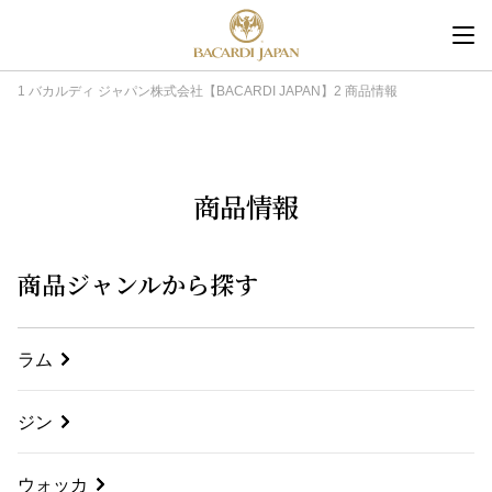
内
容
を
バカルディ ジャパン株式会社【BACARDI JAPAN】
商品情報
ス
キ
ッ
商品情報
プ
商品ジャンルから探す
ラム
ジン
ウォッカ