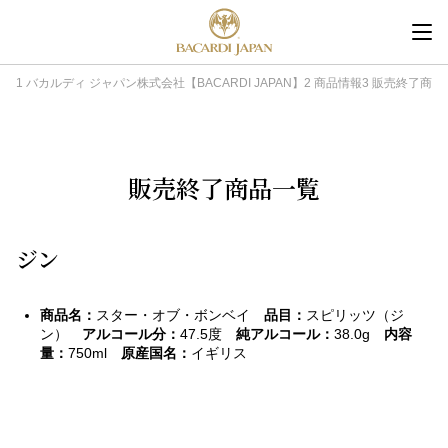
内
容
を
バカルディ ジャパン株式会社【BACARDI JAPAN】
商品情報
販売終了商品
ス
キ
ッ
販売終了商品一覧
プ
ジン
商品名：
スター・オブ・ボンベイ
品目：
スピリッツ（ジ
ン）
アルコール分：
47.5度
純アルコール：
38.0g
内容
量：
750ml
原産国名：
イギリス