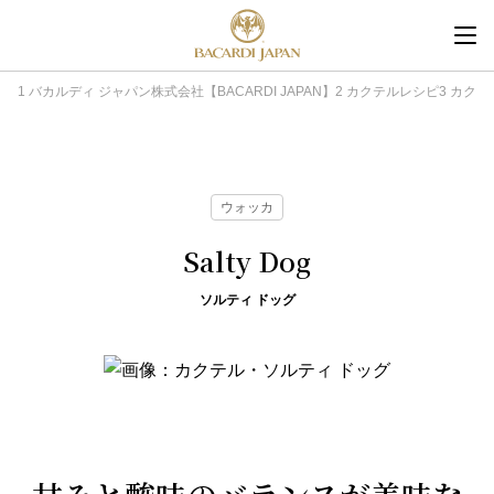
内
容
を
バカルディ ジャパン株式会社【BACARDI JAPAN】
カクテルレシピ
カクテ
ス
キ
ッ
プ
ウォッカ
Salty Dog
ソルティ ドッグ