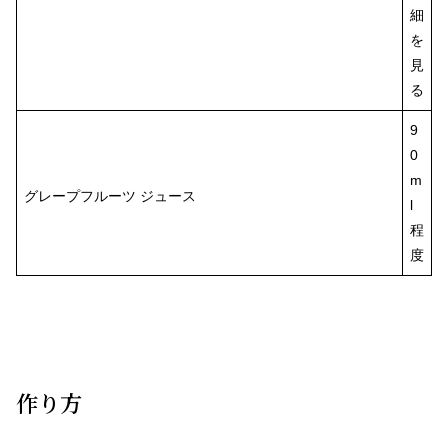
細
を
見
る
9
0
m
グレープフルーツ ジュース
l
程
度
作り方