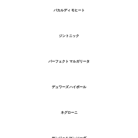
バカルディ モヒート
ジントニック
パーフェクト マルガリータ
デュワーズ ハイボール
ネグローニ
サンジェルマン ソーダ