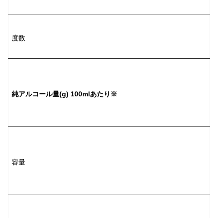
1
8
度数
1
4
.
純アルコール量(g) 100mlあたり※
4
g
7
0
0
容量
l