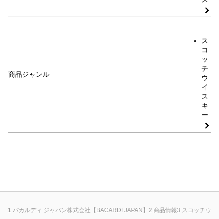
ス
コ
ッ
チ
商品ジャンル
ウ
イ
ス
キ
ー
バカルディ ジャパン株式会社【BACARDI JAPAN】
商品情報
スコッチウイ