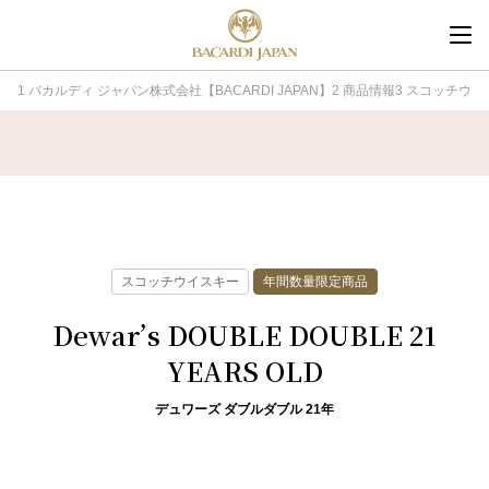
内
容
を
バカルディ ジャパン株式会社【BACARDI JAPAN】
商品情報
スコッチウイ
ス
キ
ッ
プ
スコッチウイスキー
年間数量限定商品
Dewar’s DOUBLE DOUBLE 21
YEARS OLD
デュワーズ ダブルダブル 21年