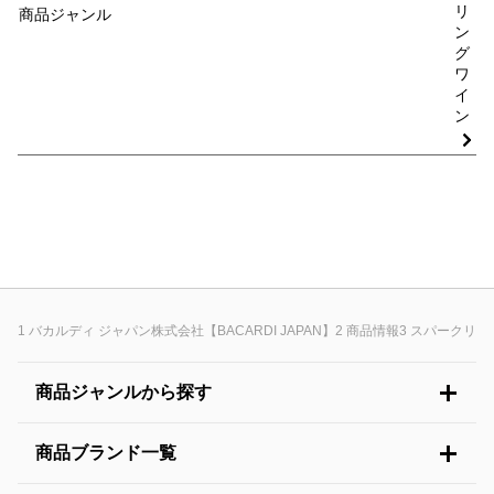
リ
商品ジャンル
ン
グ
ワ
イ
ン
バカルディ ジャパン株式会社【BACARDI JAPAN】
商品情報
スパークリン
商品ジャンルから探す
商品ブランド一覧