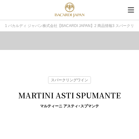
内
容
を
バカルディ ジャパン株式会社【BACARDI JAPAN】
商品情報
スパークリン
ス
キ
ッ
プ
スパークリングワイン
MARTINI ASTI SPUMANTE
マルティーニ アスティ・スプマンテ