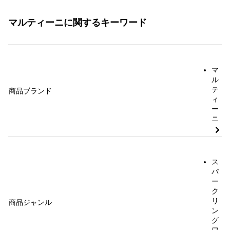
マルティーニに関するキーワード
マ
ル
テ
商品ブランド
ィ
ー
ニ
ス
パ
ー
ク
リ
商品ジャンル
ン
グ