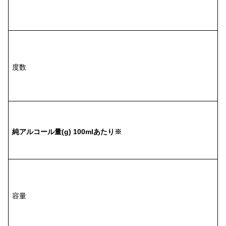
1
1
.
度数
5
9
.
純アルコール量(g) 100mlあたり※
2
g
7
5
0
容量
l