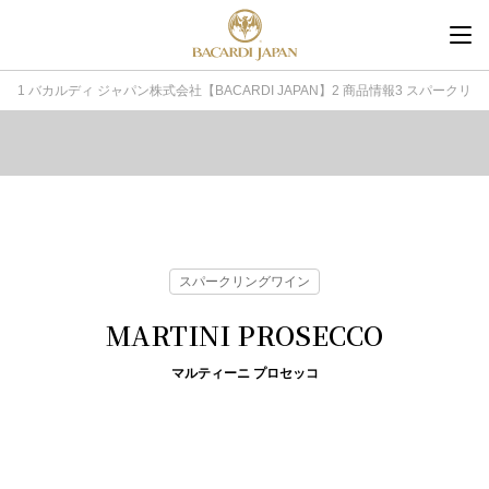
内
容
を
バカルディ ジャパン株式会社【BACARDI JAPAN】
商品情報
スパークリン
ス
キ
ッ
プ
スパークリングワイン
MARTINI PROSECCO
マルティーニ プロセッコ