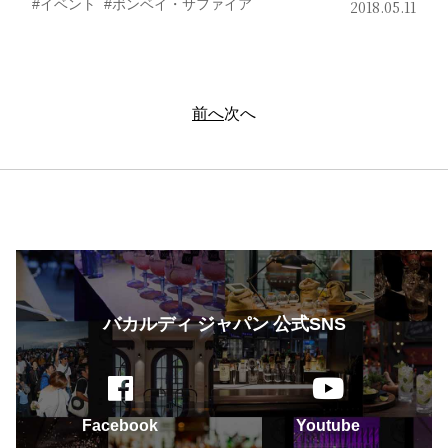
イベント
ボンベイ・サファイア
2018.05.11
投
前へ
次へ
稿
ナ
ビ
ゲ
ー
シ
ョ
バカルディ ジャパン 公式SNS
ン
Facebook
Youtube