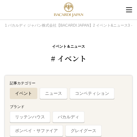
内
容
を
バカルディ ジャパン株式会社【BACARDI JAPAN】
イベント&ニュース
イ
ス
キ
イベント＆ニュース
ッ
プ
# イベント
記事カテゴリー
イベント
ニュース
コンペティション
ブランド
リッテンハウス
バカルディ
ボンベイ・サファイア
グレイグース